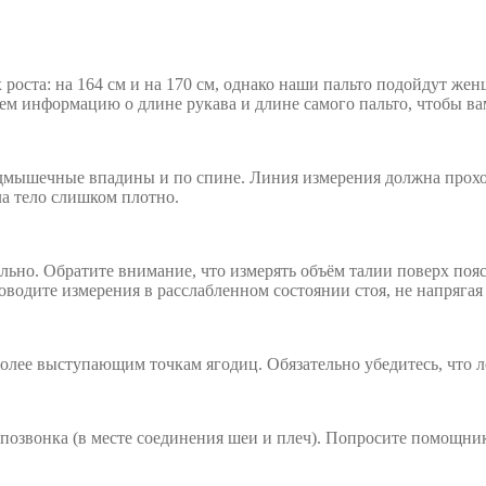
роста: на 164 см и на 170 см, однако наши пальто подойдут же
аем информацию о длине рукава и длине самого пальто, чтобы ва
дмышечные впадины и по спине. Линия измерения должна проход
ла тело слишком плотно.
льно. Обратите внимание, что измерять объём талии поверх поя
водите измерения в расслабленном состоянии стоя, не напрягая 
олее выступающим точкам ягодиц. Обязательно убедитесь, что л
 позвонка (в месте соединения шеи и плеч). Попросите помощник