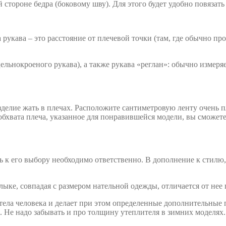
стороне бедра (боковому шву). Для этого будет удобно повязать
 рукава – это расстояние от плечевой точки (там, где обычно пр
льнокроеного рукава), а также рукава «реглан»: обычно измеряет
изделие жать в плечах. Расположите сантиметровую ленту очень 
бхвата плеча, указанное для понравившейся модели, вы сможете 
 к его выбору необходимо ответственно. В дополнение к стилю, 
рлыке, совпадая с размером нательной одежды, отличается от не
 тела человека и делает при этом определенные дополнительные 
. Не надо забывать и про толщину утеплителя в зимних моделях.